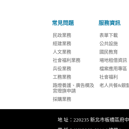
常見問題
服務資訊
民政業務
表單下載
經建業務
公共設施
人文業務
國民教育
社會福利業務
場地租借資訊
兵役業務
檔案應用專區
工務業務
社會福利
路燈養護、廣告欄及
老人共餐&銀
宮燈旗申請
採購業務
地 址：220235 新北市板橋區府