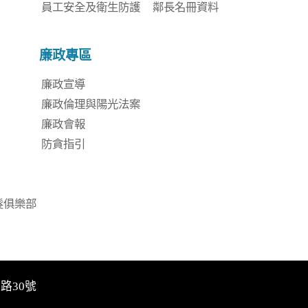
員工安全及衛生防護
鄰長名冊資料
廉政專區
廉政宣導
廉政倫理與陽光法案
廉政會報
防貪指引
髮俱樂部
中路30號