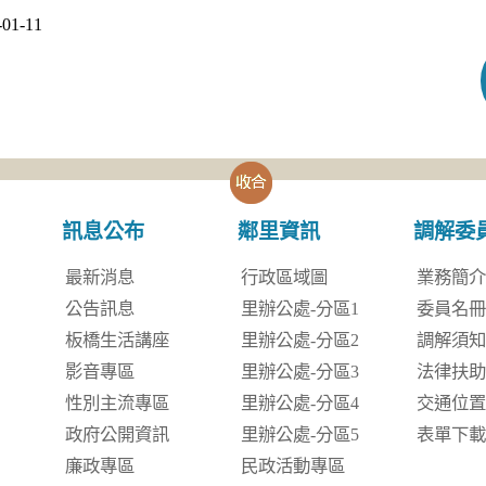
1-11
訊息公布
鄰里資訊
調解委
最新消息
行政區域圖
業務簡
公告訊息
里辦公處-分區1
委員名
板橋生活講座
里辦公處-分區2
調解須
影音專區
里辦公處-分區3
法律扶
性別主流專區
里辦公處-分區4
交通位
政府公開資訊
里辦公處-分區5
表單下
廉政專區
民政活動專區