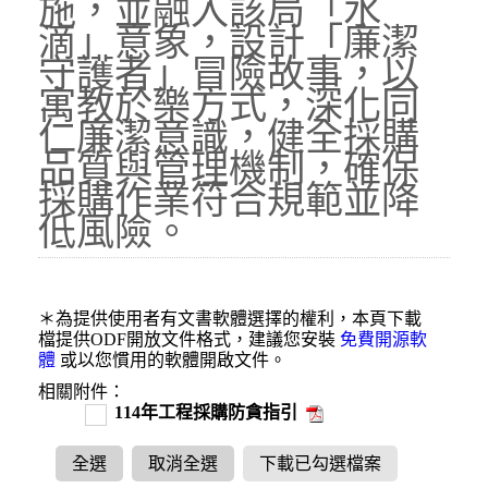
施，並融入該局「水
滴」意象，設計「廉潔
守護者」冒險故事，以
寓教於樂方式，深化同
仁廉潔意識，健全採購
品質與管理機制，確保
採購作業符合規範並降
低風險。
＊為提供使用者有文書軟體選擇的權利，本頁下載
檔提供ODF開放文件格式，建議您安裝
免費開源軟
體
或以您慣用的軟體開啟文件。
相關附件：
114年工程採購防貪指引
全選
取消全選
下載已勾選檔案