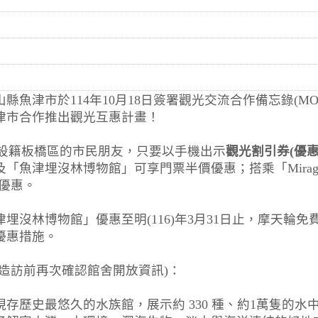
縣魚津市於114年10月18日簽署觀光交流合作備忘錄(M
津市合作推出觀光互惠計畫！
日起，設籍板橋區的市民朋友，只要以手機出示
觀光割引券(優惠
「魚津埋沒林博物館」可享門票半價優惠；搭乘「Mirage 
優惠。
沒林博物館」優惠至明(116)年3月31日止，摩天輪免費優惠
優惠措施。
造訪前再次確認館舍開放資訊)：
本現存歷史最悠久的水族館，展示約 330 種、約1萬隻的