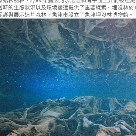
始杉樹林，2,000年前因河水氾濫和海平面上升而被埋藏
當時的生態狀況以及環境變遷提供了重要線索。埋沒林於1
保護與展示這片森林，魚津市設立了魚津埋沒林博物館。