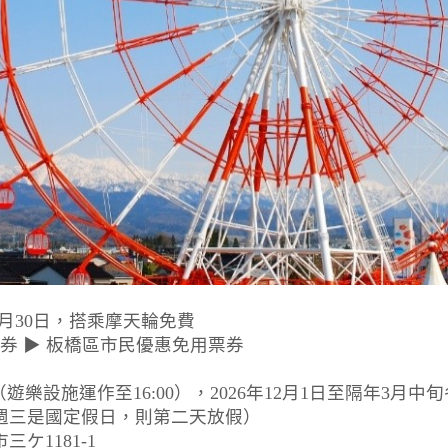
年11月30日，搭乘摩天輪免費
券 ▶ 板橋區市民優惠免用票券
:30（遊樂設施運作至16:00），2026年12月1日至隔年3月
週三是國定假日，則第二天放假）
ケ1181-1