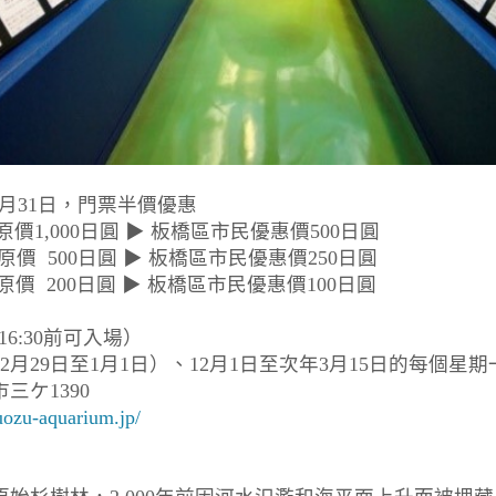
27年3月31日，門票半價優惠
1,000日圓 ▶ 板橋區市民優惠價500日圓
 原價 500日圓 ▶ 板橋區市民優惠價250日圓
 200日圓 ▶ 板橋區市民優惠價100日圓
（16:30前可入場）
月29日至1月1日）、12月1日至次年3月15日的每個星期
三ケ1390
uozu-aquarium.jp/