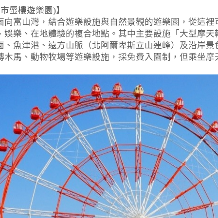
園(海市蜃樓遊樂園)】
面向富山灣，結合遊樂設施與自然景觀的遊樂園，從這裡
、娛樂、在地體驗的複合地點。其中主要設施「大型摩天
面、魚津港、遠方山脈（北阿爾卑斯立山連峰）及沿岸景
轉木馬、動物牧場等遊樂設施，採免費入園制，但乘坐摩