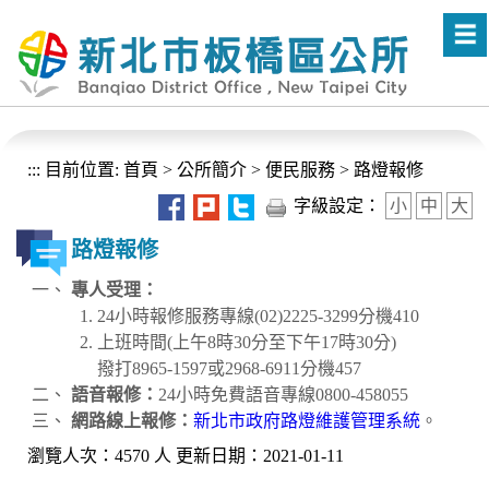
進入內容區塊
:::
目前位置:
首頁
>
公所簡介
>
便民服務
>
路燈報修
字級設定：
小
中
大
路燈報修
專人受理：
24小時報修服務專線(02)2225-3299分機410
上班時間(上午8時30分至下午17時30分)
撥打8965-1597或2968-6911分機457
語音報修：
24小時免費語音專線0800-458055
網路線上報修：
新北市政府路燈維護管理系統
。
瀏覽人次：4570 人 更新日期：2021-01-11