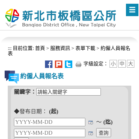
進入內容區塊
:::
目前位置:
首頁
>
服務資訊
>
表單下載
>
約僱人員報名
表
字級設定：
小
中
大
約僱人員報名表
關鍵字：
◆發布日期：
(起)
～
(迄)