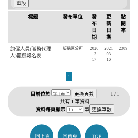
標題
發布單位
發
更
點
布
新
閱
日
日
率
期
期
約僱人員(職務代理
板橋區公所
2020
2021
2309
-12-
-03-
人)甄選報名表
17
16
1
目前位於
1 / 1
共有
1
筆資料
資料每頁顯示
筆
回上頁
回首頁
TOP